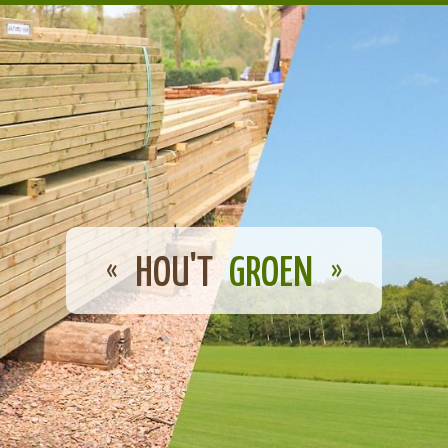
HOU'T
GROEN
«
»