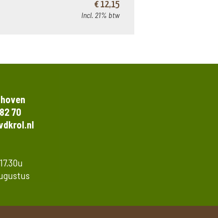
€ 12,15
Incl. 21% btw
thoven
 82 70
dkrol.nl
 17.30u
augustus