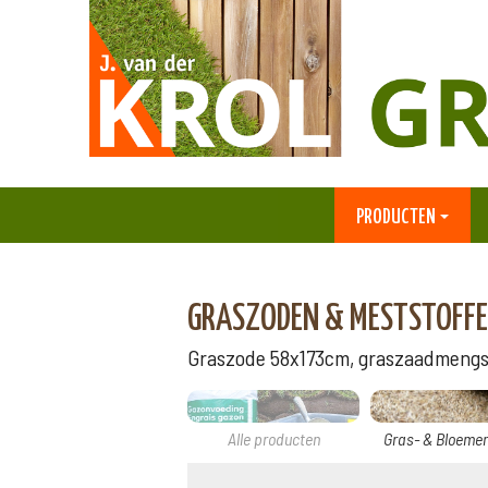
PRODUCTEN
GRASZODEN & MESTSTOFFE
Graszode 58x173cm, graszaadmengsel
Alle producten
Gras- & Bloeme