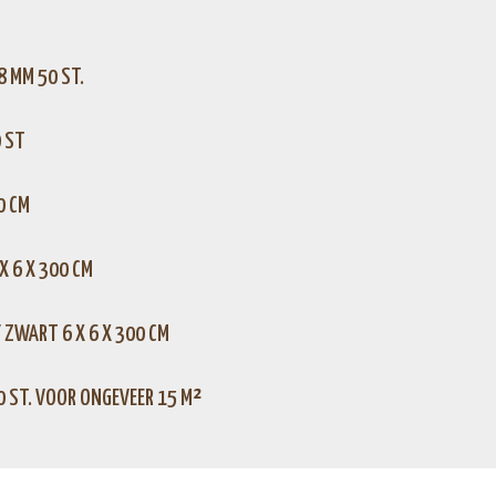
 MM 50 ST.
 ST
0 CM
X 6 X 300 CM
ZWART 6 X 6 X 300 CM
 ST. VOOR ONGEVEER 15 M²