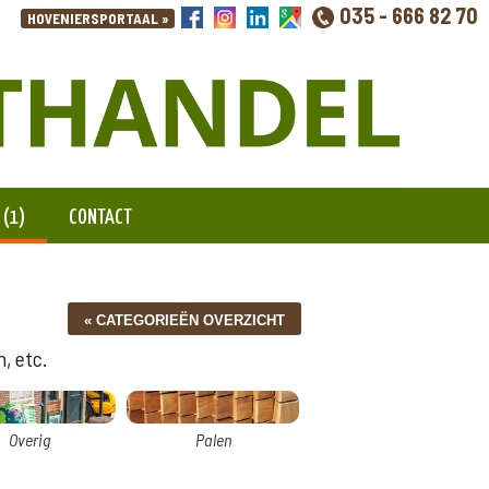
035 - 666 82 70
 (1)
CONTACT
, etc.
Overig
Palen