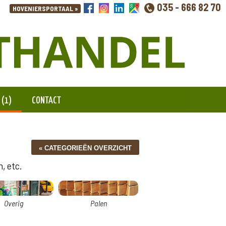
035 - 666 82 70
 (1)
CONTACT
, etc.
Overig
Palen