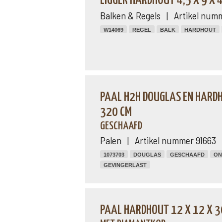
LIGGER HARDHOUT 4,5 X 9 X
Balken & Regels | Artikel num
W14069
REGEL
BALK
HARDHOUT
PAAL H2H DOUGLAS EN HARDH
320 CM
GESCHAAFD
Palen | Artikel nummer 91663
1073703
DOUGLAS
GESCHAAFD
ON
GEVINGERLAST
PAAL HARDHOUT 12 X 12 X 3