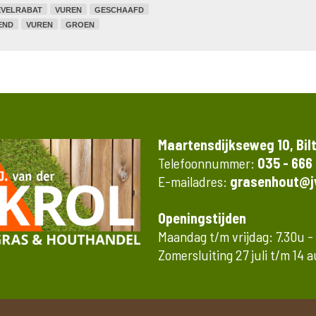
VELRABAT
VUREN
GESCHAAFD
END
VUREN
GROEN
Maartensdijkseweg 10, Bil
Telefoonnummer:
035 - 666
E-mailadres:
grasenhout@jv
Openingstijden
Maandag t/m vrijdag: 7.30u -
Zomersluiting 27 juli t/m 14 