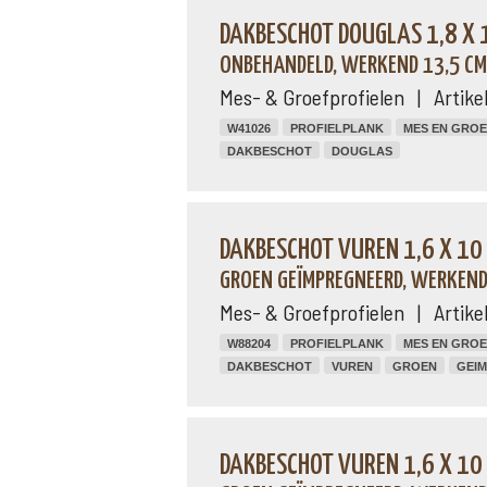
DAKBESCHOT DOUGLAS 1,8 X 
ONBEHANDELD, WERKEND 13,5 CM
Mes- & Groefprofielen | Artik
W41026
PROFIELPLANK
MES EN GROE
DAKBESCHOT
DOUGLAS
DAKBESCHOT VUREN 1,6 X 10
GROEN GEÏMPREGNEERD, WERKEND
Mes- & Groefprofielen | Artik
W88204
PROFIELPLANK
MES EN GROE
DAKBESCHOT
VUREN
GROEN
GEI
DAKBESCHOT VUREN 1,6 X 10