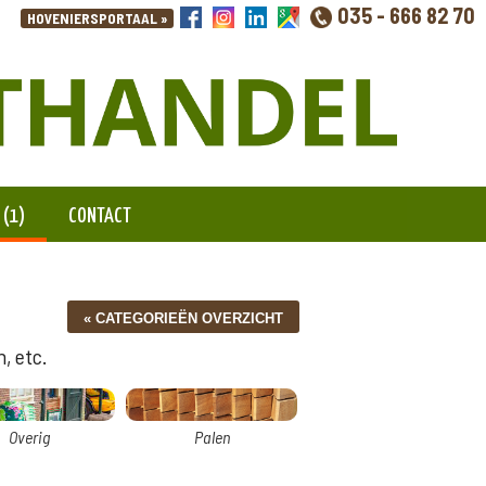
035 - 666 82 70
 (1)
CONTACT
, etc.
Overig
Palen