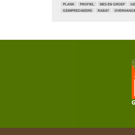
PLANK
PROFIEL
MES EN GROEF
GE
GEIMPREGNEERD
RABAT
OVERHANG