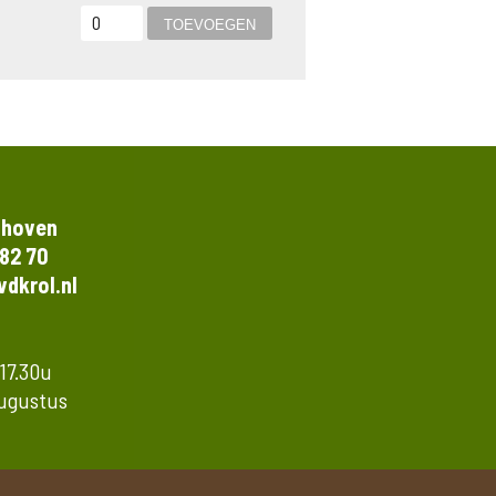
thoven
 82 70
dkrol.nl
 17.30u
augustus