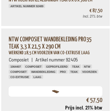
NTW HOEKPROFIEL ALUMINIUM TEAK 6 X 6 X 300 CM
ARTIKEL NUMMER 92489
€ 87,50
Incl. 21% btw
NTW COMPOSIET WANDBEKLEDING PRO35
TEAK 3,3 X 21,5 X 290 CM
WERKEND 18,5 CM VOORZIEN VAN CO-EXTRUSIE LAAG
Composiet | Artikel nummer 92405
1064407
COMPOSIET
GEPROFILEERD
TEAK
NTW
COMPOSIET
WANDBEKLEDING
PRO
TEAK
VOORZIEN
CO-EXTRUSIE
LAAG
€ 57,50
Prijs incl. 21% btw