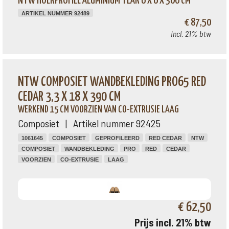
NTW HOEKPROFIEL ALUMINIUM TEAK 6 X 6 X 300 CM
ARTIKEL NUMMER 92489
€ 87,50
Incl. 21% btw
NTW COMPOSIET WANDBEKLEDING PRO65 RED
CEDAR 3,3 X 18 X 390 CM
WERKEND 15 CM VOORZIEN VAN CO-EXTRUSIE LAAG
Composiet | Artikel nummer 92425
1061645
COMPOSIET
GEPROFILEERD
RED CEDAR
NTW
COMPOSIET
WANDBEKLEDING
PRO
RED
CEDAR
VOORZIEN
CO-EXTRUSIE
LAAG
€ 62,50
Prijs incl. 21% btw