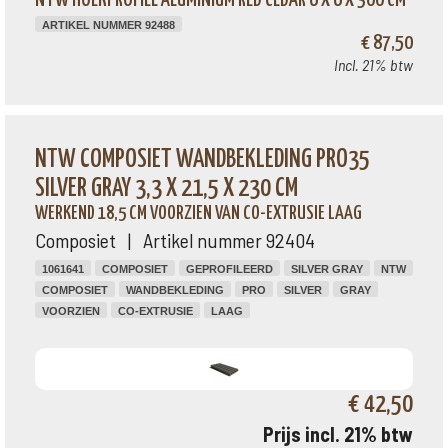
NTW HOEKPROFIEL ALUMINIUM RED CEDAR 6 X 6 X 300 CM
ARTIKEL NUMMER 92488
€ 87,50
Incl. 21% btw
NTW COMPOSIET WANDBEKLEDING PRO35
SILVER GRAY 3,3 X 21,5 X 230 CM
WERKEND 18,5 CM VOORZIEN VAN CO-EXTRUSIE LAAG
Composiet | Artikel nummer 92404
1061641
COMPOSIET
GEPROFILEERD
SILVER GRAY
NTW
COMPOSIET
WANDBEKLEDING
PRO
SILVER
GRAY
VOORZIEN
CO-EXTRUSIE
LAAG
€ 42,50
Prijs incl. 21% btw