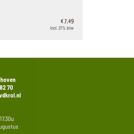
€ 7,49
Incl. 21% btw
thoven
 82 70
dkrol.nl
 17.30u
augustus