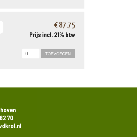
€ 87,75
Prijs incl. 21% btw
thoven
 82 70
dkrol.nl