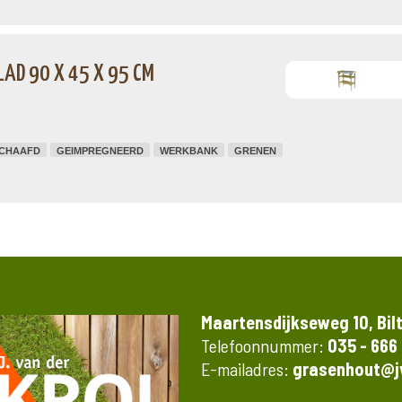
AD 90 X 45 X 95 CM
CHAAFD
GEIMPREGNEERD
WERKBANK
GRENEN
Maartensdijkseweg 10, Bil
Telefoonnummer:
035 - 666
E-mailadres:
grasenhout@jv