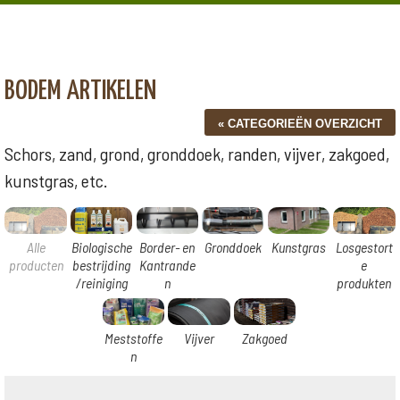
BODEM ARTIKELEN
Schors, zand, grond, gronddoek, randen, vijver, zakgoed,
kunstgras, etc.
Alle
Biologische
Border- en
Gronddoek
Kunstgras
Losgestort
producten
bestrijding
Kantrande
e
/reiniging
n
produkten
Meststoffe
Vijver
Zakgoed
n