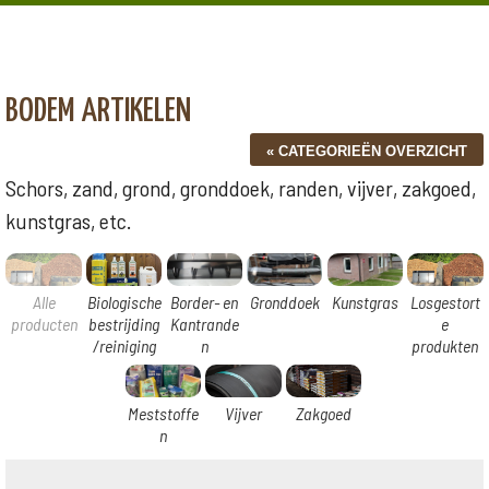
BODEM ARTIKELEN
Schors, zand, grond, gronddoek, randen, vijver, zakgoed,
kunstgras, etc.
Alle
Biologische
Border- en
Gronddoek
Kunstgras
Losgestort
producten
bestrijding
Kantrande
e
/reiniging
n
produkten
Meststoffe
Vijver
Zakgoed
n