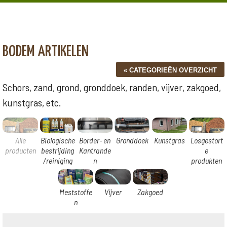
BODEM ARTIKELEN
Schors, zand, grond, gronddoek, randen, vijver, zakgoed,
kunstgras, etc.
Alle
Biologische
Border- en
Gronddoek
Kunstgras
Losgestort
producten
bestrijding
Kantrande
e
/reiniging
n
produkten
Meststoffe
Vijver
Zakgoed
n