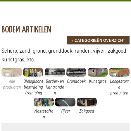
BODEM ARTIKELEN
Schors, zand, grond, gronddoek, randen, vijver, zakgoed,
kunstgras, etc.
Alle
Biologische
Border- en
Gronddoek
Kunstgras
Losgestort
producten
bestrijding
Kantrande
e
/reiniging
n
produkten
Meststoffe
Vijver
Zakgoed
n