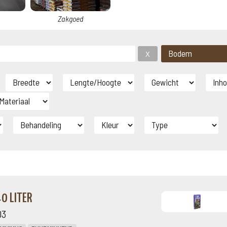
Zakgoed
0 LITER
03