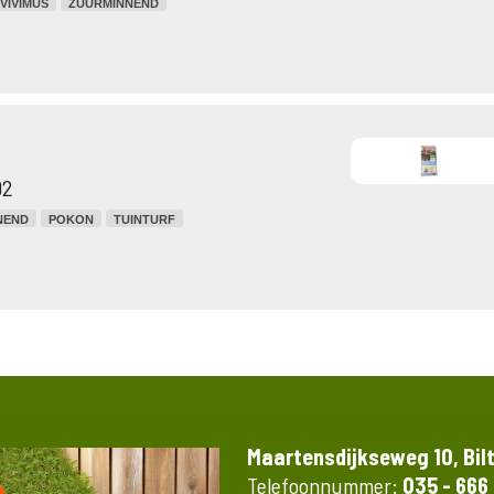
VIVIMUS
ZUURMINNEND
02
NEND
POKON
TUINTURF
Maartensdijkseweg 10, Bil
Telefoonnummer:
035 - 666