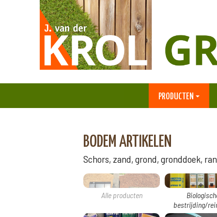
PRODUCTEN
BODEM ARTIKELEN
Schors, zand, grond, gronddoek, rand
Alle producten
Biologisch
bestrijding/rei