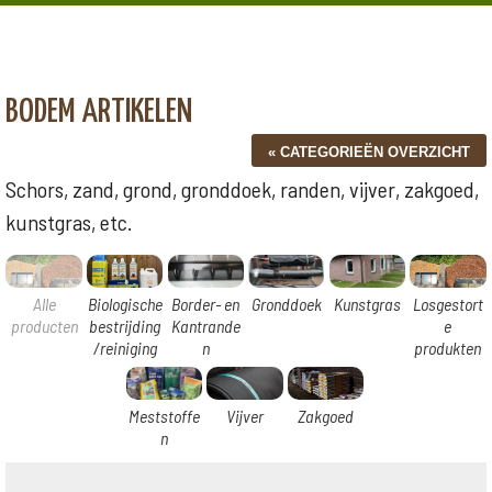
BODEM ARTIKELEN
Schors, zand, grond, gronddoek, randen, vijver, zakgoed,
kunstgras, etc.
Alle
Biologische
Border- en
Gronddoek
Kunstgras
Losgestort
producten
bestrijding
Kantrande
e
/reiniging
n
produkten
Meststoffe
Vijver
Zakgoed
n