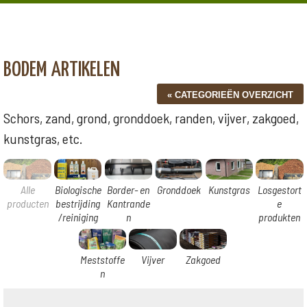
BODEM ARTIKELEN
Schors, zand, grond, gronddoek, randen, vijver, zakgoed,
kunstgras, etc.
Alle
Biologische
Border- en
Gronddoek
Kunstgras
Losgestort
producten
bestrijding
Kantrande
e
/reiniging
n
produkten
Meststoffe
Vijver
Zakgoed
n