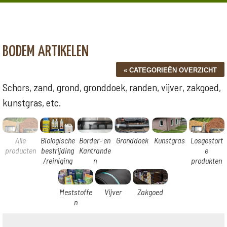
BODEM ARTIKELEN
Schors, zand, grond, gronddoek, randen, vijver, zakgoed,
kunstgras, etc.
Alle
Biologische
Border- en
Gronddoek
Kunstgras
Losgestort
producten
bestrijding
Kantrande
e
/reiniging
n
produkten
Meststoffe
Vijver
Zakgoed
n