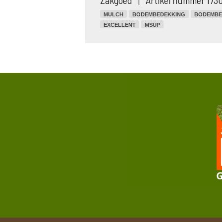
Zakgoed | Artikel nummer 173
MULCH
BODEMBEDEKKING
BODEMBE
EXCELLENT
MSUP