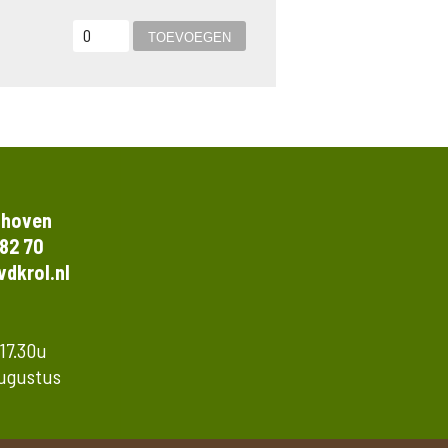
thoven
 82 70
dkrol.nl
 17.30u
augustus