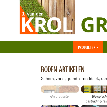
PRODUCTEN
BODEM ARTIKELEN
Schors, zand, grond, gronddoek, rand
Alle producten
Biologisch
bestrijding/rei