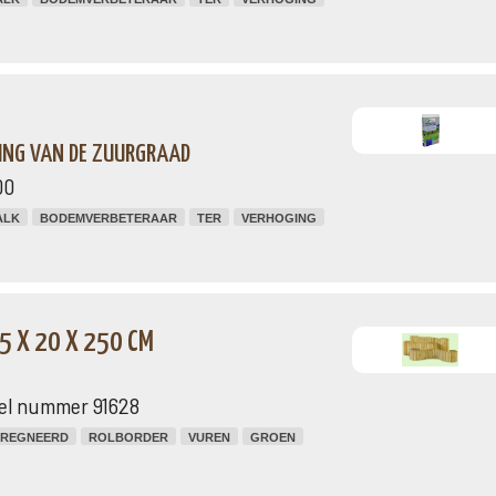
ING VAN DE ZUURGRAAD
00
ALK
BODEMVERBETERAAR
TER
VERHOGING
5 X 20 X 250 CM
el nummer 91628
PREGNEERD
ROLBORDER
VUREN
GROEN