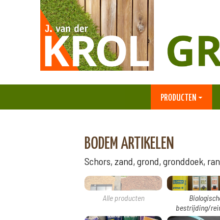
PRODUCTEN
BODEM ARTIKELEN
Schors, zand, grond, gronddoek, rand
Alle producten
Biologisch
bestrijding/rei