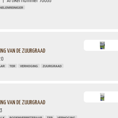
ng | Artikel nummer 70055
NELENREINIGER
ING VAN DE ZUURGRAAD
20
AAR
TER
VERHOGING
ZUURGRAAD
ING VAN DE ZUURGRAAD
3
ALK
BODEMVERBETERAAR
TER
VERHOGING