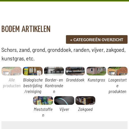
BODEM ARTIKELEN
Schors, zand, grond, gronddoek, randen, vijver, zakgoed,
kunstgras, etc.
Alle
Biologische
Border- en
Gronddoek
Kunstgras
Losgestort
producten
bestrijding
Kantrande
e
/reiniging
n
produkten
Meststoffe
Vijver
Zakgoed
n