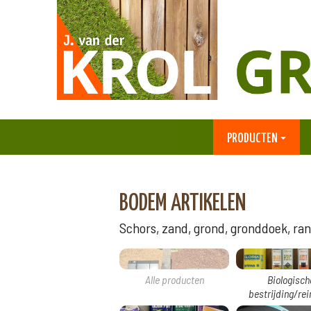
PRODUCTEN
BODEM ARTIKELEN
Schors, zand, grond, gronddoek, rand
Alle producten
Biologisch
bestrijding/rei