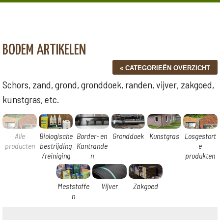
BODEM ARTIKELEN
Schors, zand, grond, gronddoek, randen, vijver, zakgoed,
kunstgras, etc.
Alle
Biologische
Border- en
Gronddoek
Kunstgras
Losgestort
producten
bestrijding
Kantrande
e
/reiniging
n
produkten
Meststoffe
Vijver
Zakgoed
n