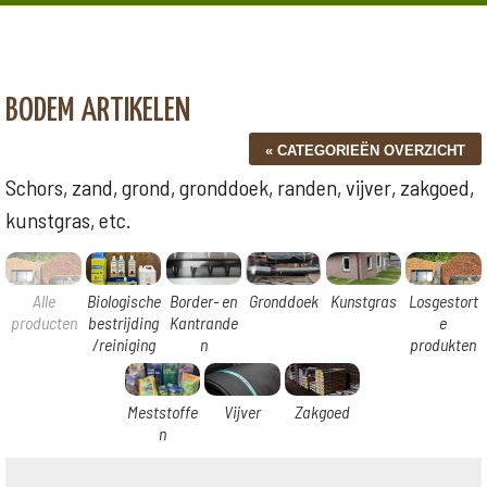
BODEM ARTIKELEN
Schors, zand, grond, gronddoek, randen, vijver, zakgoed,
kunstgras, etc.
Alle
Biologische
Border- en
Gronddoek
Kunstgras
Losgestort
producten
bestrijding
Kantrande
e
/reiniging
n
produkten
Meststoffe
Vijver
Zakgoed
n