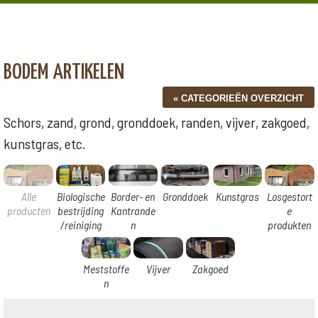
BODEM ARTIKELEN
Schors, zand, grond, gronddoek, randen, vijver, zakgoed,
kunstgras, etc.
Alle
Biologische
Border- en
Gronddoek
Kunstgras
Losgestort
producten
bestrijding
Kantrande
e
/reiniging
n
produkten
Meststoffe
Vijver
Zakgoed
n