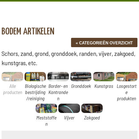
BODEM ARTIKELEN
Schors, zand, grond, gronddoek, randen, vijver, zakgoed,
kunstgras, etc.
Alle
Biologische
Border- en
Gronddoek
Kunstgras
Losgestort
producten
bestrijding
Kantrande
e
/reiniging
n
produkten
Meststoffe
Vijver
Zakgoed
n