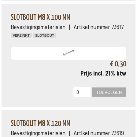
SLOTBOUT M8 X 100 MM
Bevestigingsmaterialen | Artikel nummer 73617
VERZINKT
SLOTBOUT
€ 0,30
Prijs incl. 21% btw
SLOTBOUT M8 X 120 MM
Bevestigingsmaterialen | Artikel nummer 73619