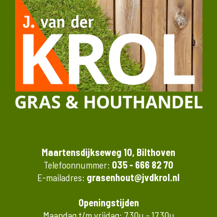
Maartensdijkseweg 10, Bilthoven
Telefoonnummer:
035 - 666 82 70
E-mailadres:
grasenhout@jvdkrol.nl
Openingstijden
Maandag t/m vrijdag: 7.30u - 17.30u