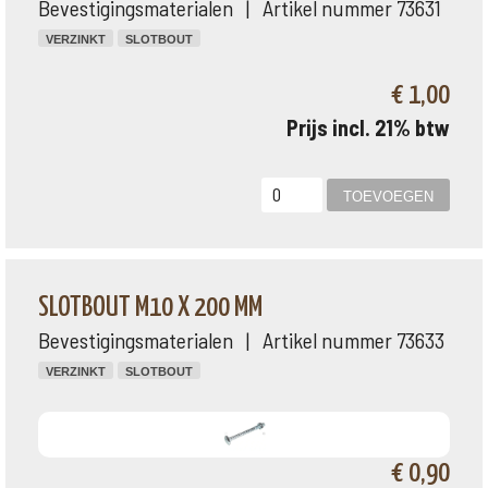
Bevestigingsmaterialen | Artikel nummer 73631
VERZINKT
SLOTBOUT
€ 1,00
Prijs incl. 21% btw
SLOTBOUT M10 X 200 MM
Bevestigingsmaterialen | Artikel nummer 73633
VERZINKT
SLOTBOUT
€ 0,90