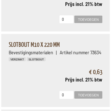
Prijs incl. 21% btw
SLOTBOUT M10 X 220 MM
Bevestigingsmaterialen | Artikel nummer 73634
VERZINKT
SLOTBOUT
€ 0,63
Prijs incl. 21% btw