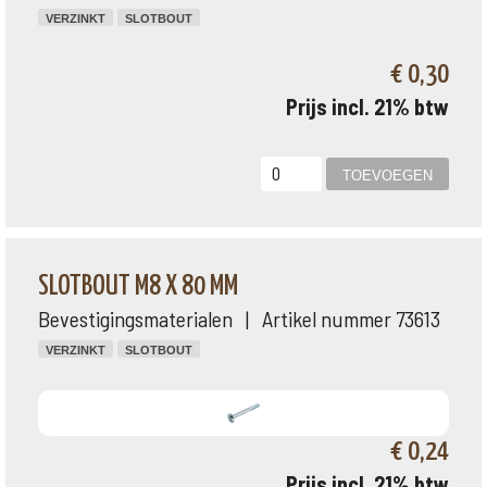
VERZINKT
SLOTBOUT
€ 0,30
Prijs incl. 21% btw
SLOTBOUT M8 X 80 MM
Bevestigingsmaterialen | Artikel nummer 73613
VERZINKT
SLOTBOUT
€ 0,24
Prijs incl. 21% btw