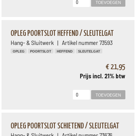
OPLEG POORTSLOT HEFFEND / SLEUTELGAT
Hang- & Sluitwerk | Artikel nummer 73593
OPLEG
POORTSLOT
HEFFEND
SLEUTELGAT
€ 21,95
Prijs incl. 21% btw
OPLEG POORTSLOT SCHIETEND / SLEUTELGAT
Hang- & Sluitwerk | Artikel nummer 73676