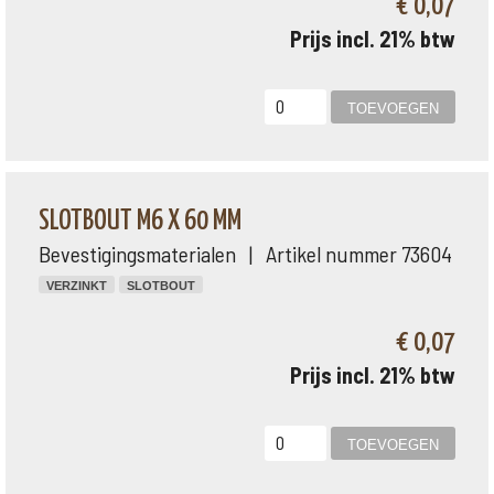
€ 0,07
Prijs incl. 21% btw
SLOTBOUT M6 X 60 MM
Bevestigingsmaterialen | Artikel nummer 73604
VERZINKT
SLOTBOUT
€ 0,07
Prijs incl. 21% btw