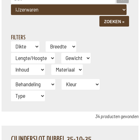
FILTERS
34 producten gevonden
CILINDERSLOT DUBBEL 35-10-35