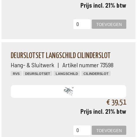
Prijs incl. 21% btw
DEURSLOTSET LANGSCHILD CILINDERSLOT
Hang- & Sluitwerk | Artikel nummer 73598
RVS
DEURSLOTSET
LANGSCHILD
CILINDERSLOT
€ 39,51
Prijs incl. 21% btw