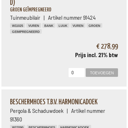
D)
GROEN GEÏMPREGNEERD
Tuinmeubilair | Artikel nummer 91424
W11025
VUREN
BANK
LUUK
VUREN
GROEN
GEIMPREGNEERD
€ 278,99
Prijs incl. 21% btw
BESCHERMHOES T.B.V. HARMONICADOEK
Pergola & Schaduwdoek | Artikel nummer
91360
W27090
BESCHERMHOES
HARMONICADOEK