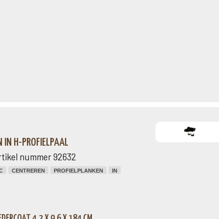
N IN H-PROFIELPAAL
rtikel nummer 92632
C
CENTREREN
PROFIELPLANKEN
IN
DERCOAT 4,2 X 9,6 X 184 CM