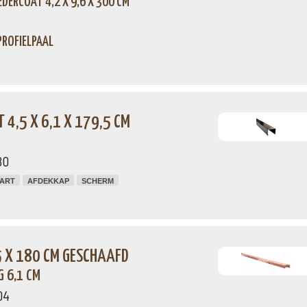
DERCOAT 4,2 X 9,6 X 300 CM
PROFIELPAAL
4,5 X 6,1 X 179,5 CM
80
ART
AFDEKKAP
SCHERM
5 X 180 CM GESCHAAFD
 6,1 CM
04