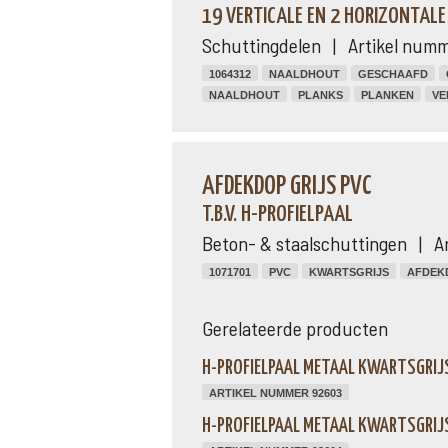
19 VERTICALE EN 2 HORIZONTAL
Schuttingdelen | Artikel numm
1064312
NAALDHOUT
GESCHAAFD
NAALDHOUT
PLANKS
PLANKEN
VE
AFDEKDOP GRIJS PVC
T.B.V. H-PROFIELPAAL
Beton- & staalschuttingen | A
1071701
PVC
KWARTSGRIJS
AFDEK
Gerelateerde producten
H-PROFIELPAAL METAAL KWARTSGRIJS
ARTIKEL NUMMER 92603
H-PROFIELPAAL METAAL KWARTSGRIJS